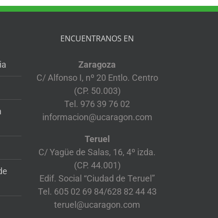
ENCUENTRANOS EN
ia
Zaragoza
C/ Alfonso I, nº 20 Entlo. Centro
(CP. 50.003)
Tel. 976 39 76 02
n
informacion@ucaragon.com
Teruel
C/ Yagüe de Salas, 16, 4º izda.
(CP. 44.001)
de
Edif. Social “Ciudad de Teruel”
Tel. 605 02 69 84/628 82 44 43
teruel@ucaragon.com