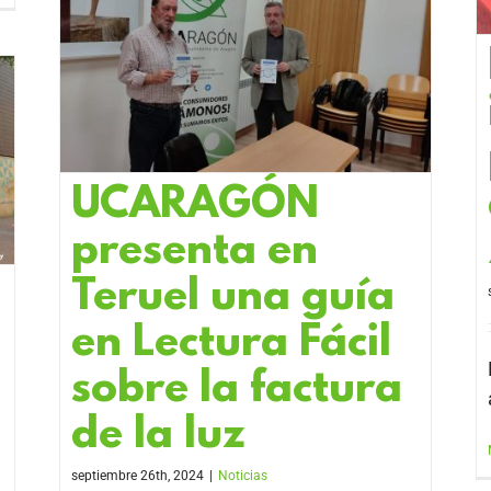
UCARAGÓN
presenta en
Teruel una guía
en Lectura Fácil
sobre la factura
de la luz
septiembre 26th, 2024
|
Noticias