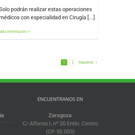
Solo podrán realizar estas operaciones
médicos con especialidad en Cirugía [...]
Más información
1
2
Siguiente
ENCUENTRANOS EN
ia
Zaragoza
C/ Alfonso I, nº 20 Entlo. Centro
(CP. 50.003)