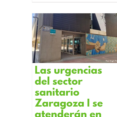
Las urgencias
del sector
sanitario
Zaragoza I se
atenderán en