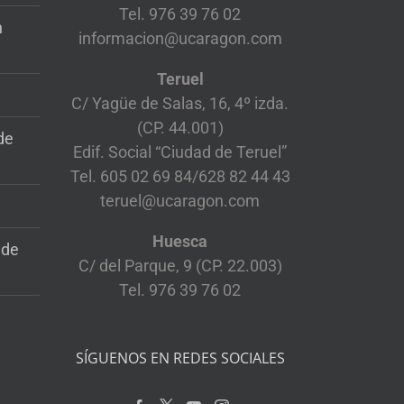
Tel. 976 39 76 02
n
informacion@ucaragon.com
Teruel
C/ Yagüe de Salas, 16, 4º izda.
(CP. 44.001)
de
Edif. Social “Ciudad de Teruel”
Tel. 605 02 69 84/628 82 44 43
teruel@ucaragon.com
Huesca
 de
C/ del Parque, 9 (CP. 22.003)
Tel. 976 39 76 02
SÍGUENOS EN REDES SOCIALES