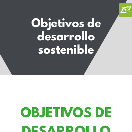
Saltar
Toggl
al
Slidi
contenido
Objetivos de
Bar
Area
desarrollo
sostenible
OBJETIVOS DE