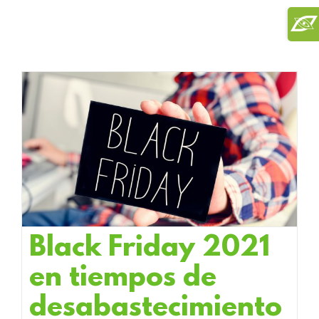
Saltar
Toggl
al
Slidi
contenido
Bar
Area
Black Friday 2021
en tiempos de
desabastecimiento