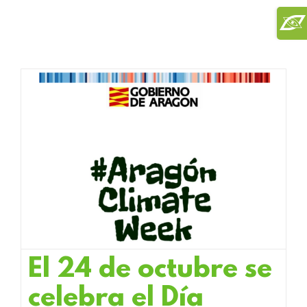
Saltar
Toggl
al
Slidi
contenido
Bar
Area
El 24 de octubre se
celebra el Día