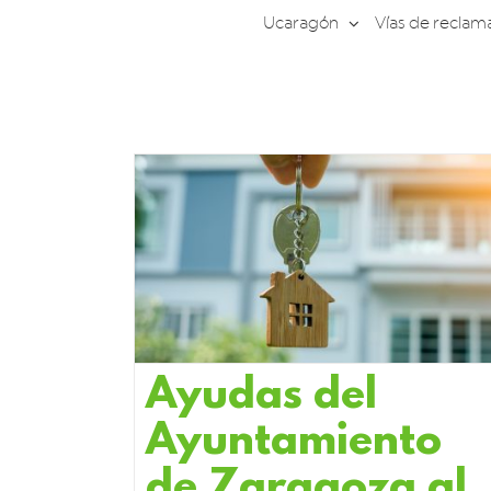
Saltar
Ucaragón
Vías de reclam
al
contenido
Ayudas del
Ayuntamiento
de Zaragoza al