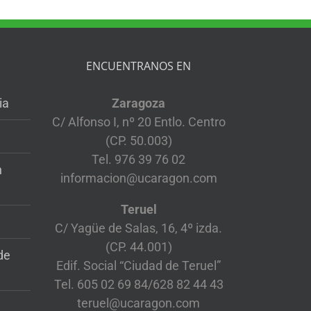
ENCUENTRANOS EN
ia
Zaragoza
C/ Alfonso I, nº 20 Entlo. Centro
(CP. 50.003)
Tel. 976 39 76 02
n
informacion@ucaragon.com
Teruel
C/ Yagüe de Salas, 16, 4º izda.
(CP. 44.001)
de
Edif. Social “Ciudad de Teruel”
Tel. 605 02 69 84/628 82 44 43
teruel@ucaragon.com