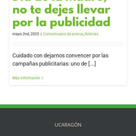
no te dejes llevar
por la publicidad
mayo 2nd, 2025
|
Comunicados de prensa
,
Noticias
Cuidado con dejarnos convencer por las
campañas publicitarias: uno de [...]
Más información
UCARAGÓN