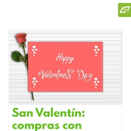
Saltar
Toggl
al
Slidi
contenido
Bar
Area
San Valentín:
compras con