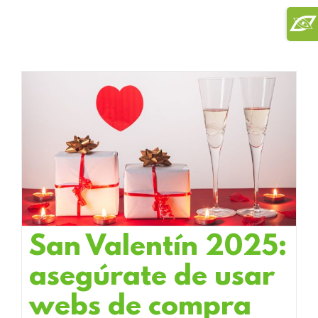
Saltar
Toggl
al
Slidi
contenido
Bar
Area
San Valentín 2025:
asegúrate de usar
webs de compra