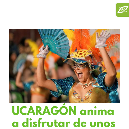
Saltar
Toggl
al
Slidi
contenido
Bar
Area
UCARAGÓN anima
a disfrutar de unos