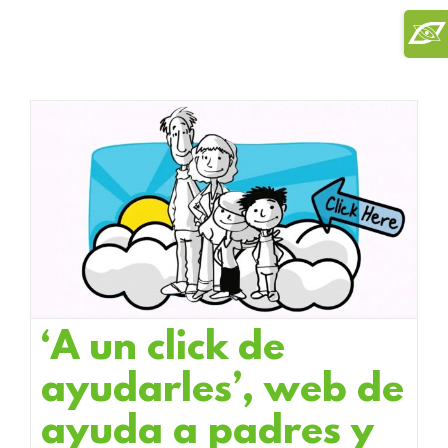
Saltar
Toggl
al
Slidi
contenido
Bar
Area
‘A un click de
ayudarles’, web de
ayuda a padres y