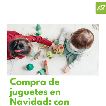
Saltar
Toggl
al
Slidi
contenido
Bar
Area
Compra de
juguetes en
Navidad: con