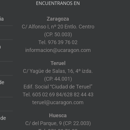
ENCUENTRANOS EN
ia
Zaragoza
C/ Alfonso I, nº 20 Entlo. Centro
(CP. 50.003)
Tel. 976 39 76 02
n
informacion@ucaragon.com
Teruel
C/ Yagüe de Salas, 16, 4º izda.
(CP. 44.001)
de
Edif. Social “Ciudad de Teruel”
Tel. 605 02 69 84/628 82 44 43
teruel@ucaragon.com
Huesca
 de
C/ del Parque, 9 (CP. 22.003)