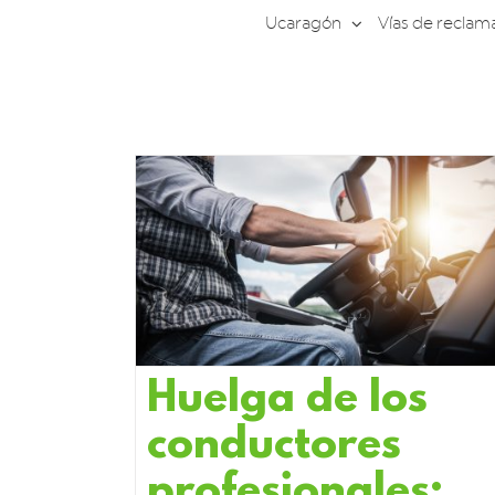
Saltar
Ucaragón
Vías de reclam
al
contenido
Huelga de los
conductores
profesionales: