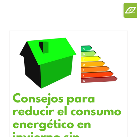
Saltar
Toggl
al
Slidi
contenido
Bar
Area
Consejos para
reducir el consumo
energético en