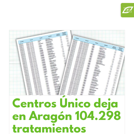
Saltar
Toggl
al
Slidi
contenido
Bar
Area
Centros Único deja
en Aragón 104.298
tratamientos