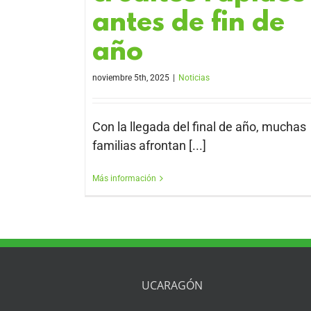
antes de fin de
año
noviembre 5th, 2025
|
Noticias
Con la llegada del final de año, muchas
familias afrontan [...]
Más información
UCARAGÓN