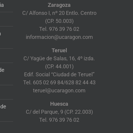
ia
Zaragoza
C/ Alfonso I, nº 20 Entlo. Centro
(CP. 50.003)
Tel. 976 39 76 02
n
informacion@ucaragon.com
Teruel
C/ Yagüe de Salas, 16, 4º izda.
(CP. 44.001)
de
Edif. Social “Ciudad de Teruel”
Tel. 605 02 69 84/628 82 44 43
teruel@ucaragon.com
Huesca
 de
C/ del Parque, 9 (CP. 22.003)
Tel. 976 39 76 02