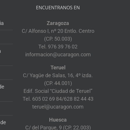
ENCUENTRANOS EN
ia
Zaragoza
C/ Alfonso I, nº 20 Entlo. Centro
(CP. 50.003)
Tel. 976 39 76 02
n
informacion@ucaragon.com
Teruel
C/ Yagüe de Salas, 16, 4º izda.
(CP. 44.001)
de
Edif. Social “Ciudad de Teruel”
Tel. 605 02 69 84/628 82 44 43
teruel@ucaragon.com
Huesca
 de
C/ del Parque, 9 (CP. 22.003)