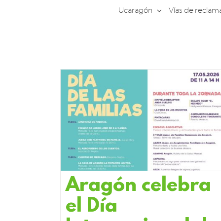
Saltar
Ucaragón
Vías de reclam
al
contenido
Aragón celebra
el Día