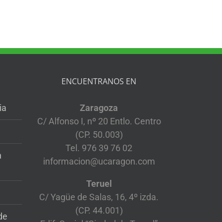
ENCUENTRANOS EN
ia
Zaragoza
C/ Alfonso I, nº 20 Entlo. Centro
(CP. 50.003)
Tel. 976 39 76 02
n
informacion@ucaragon.com
Teruel
C/ Yagüe de Salas, 16, 4º izda.
(CP. 44.001)
de