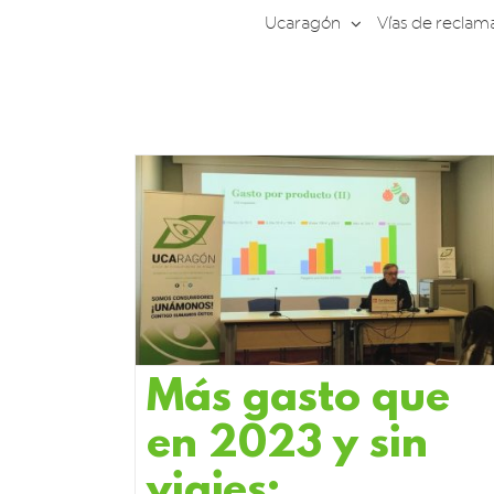
Saltar
Ucaragón
Vías de reclam
al
contenido
Más gasto que
en 2023 y sin
viajes: