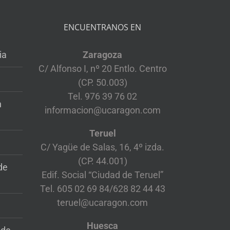
ENCUENTRANOS EN
ia
Zaragoza
C/ Alfonso I, nº 20 Entlo. Centro
(CP. 50.003)
Tel. 976 39 76 02
n
informacion@ucaragon.com
Teruel
C/ Yagüe de Salas, 16, 4º izda.
(CP. 44.001)
de
Edif. Social “Ciudad de Teruel”
Tel. 605 02 69 84/628 82 44 43
teruel@ucaragon.com
Huesca