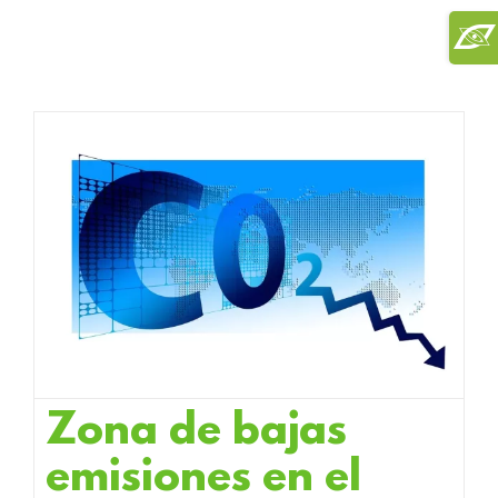
Saltar
Toggl
al
Slidi
contenido
Bar
Area
Zona de bajas
emisiones en el