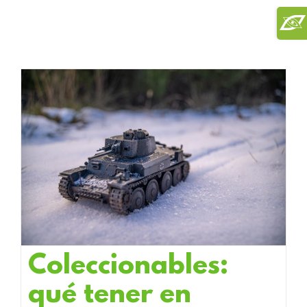
Saltar
Toggl
al
Slidi
contenido
Bar
Area
Coleccionables:
qué tener en