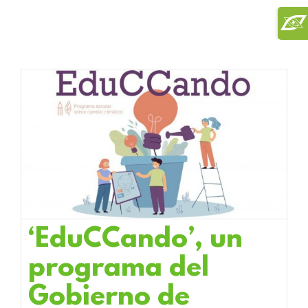
Saltar
Toggl
al
Slidi
contenido
Bar
Area
‘EduCCando’, un
programa del
Gobierno de