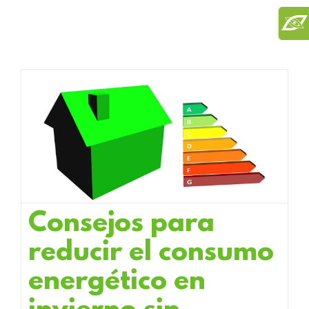
Saltar
Toggl
al
Slidi
contenido
Bar
Area
Consejos para
reducir el consumo
energético en