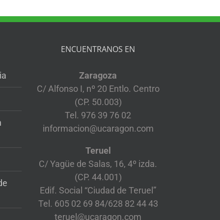
ENCUENTRANOS EN
ia
Zaragoza
C/ Alfonso I, nº 20 Entlo. Centro
(CP. 50.003)
Tel. 976 39 76 02
n
informacion@ucaragon.com
Teruel
C/ Yagüe de Salas, 16, 4º izda.
(CP. 44.001)
de
Edif. Social “Ciudad de Teruel”
Tel. 605 02 69 84/628 82 44 43
teruel@ucaragon.com