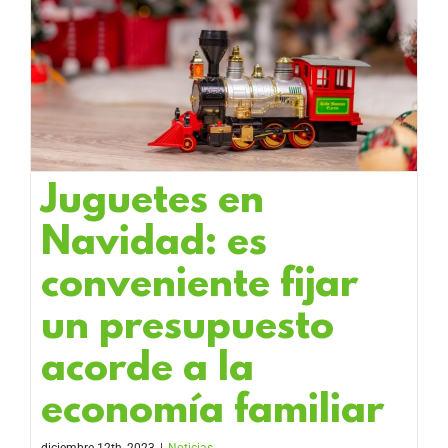
Juguetes en
Navidad: es
conveniente fijar
un presupuesto
acorde a la
economía familiar