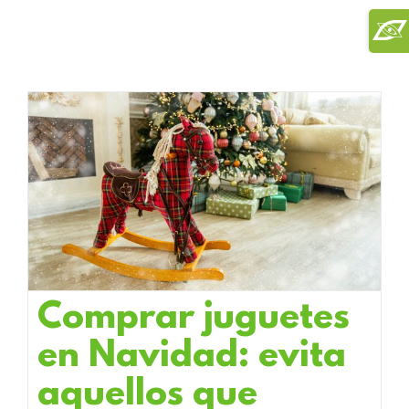
Saltar
Toggl
al
Slidi
contenido
Bar
Area
Comprar juguetes
en Navidad: evita
aquellos que