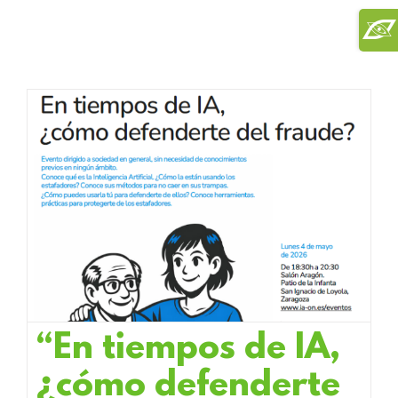
Saltar
Toggl
al
Slidi
contenido
Bar
Area
“En tiempos de IA,
¿cómo defenderte