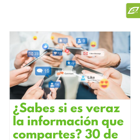
Saltar
Toggl
al
Slidi
contenido
Bar
Area
¿Sabes si es veraz
la información que
compartes? 30 de