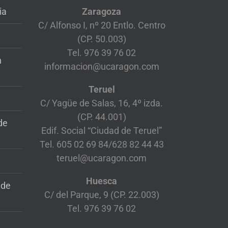
ia
Zaragoza
C/ Alfonso I, nº 20 Entlo. Centro
(CP. 50.003)
Tel. 976 39 76 02
n
informacion@ucaragon.com
Teruel
C/ Yagüe de Salas, 16, 4º izda.
(CP. 44.001)
de
Edif. Social “Ciudad de Teruel”
Tel. 605 02 69 84/628 82 44 43
teruel@ucaragon.com
Huesca
 de
C/ del Parque, 9 (CP. 22.003)
Tel. 976 39 76 02