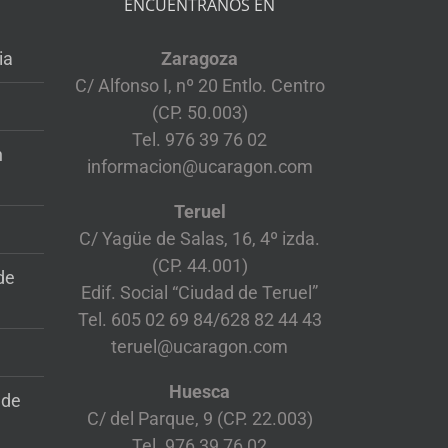
ENCUENTRANOS EN
ia
Zaragoza
C/ Alfonso I, nº 20 Entlo. Centro
(CP. 50.003)
Tel. 976 39 76 02
n
informacion@ucaragon.com
Teruel
C/ Yagüe de Salas, 16, 4º izda.
(CP. 44.001)
de
Edif. Social “Ciudad de Teruel”
Tel. 605 02 69 84/628 82 44 43
teruel@ucaragon.com
Huesca
 de
C/ del Parque, 9 (CP. 22.003)
Tel. 976 39 76 02