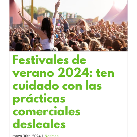
Festivales de
verano 2024: ten
cuidado con las
prácticas
comerciales
desleales
mayo 30th, 2024
|
Noticias