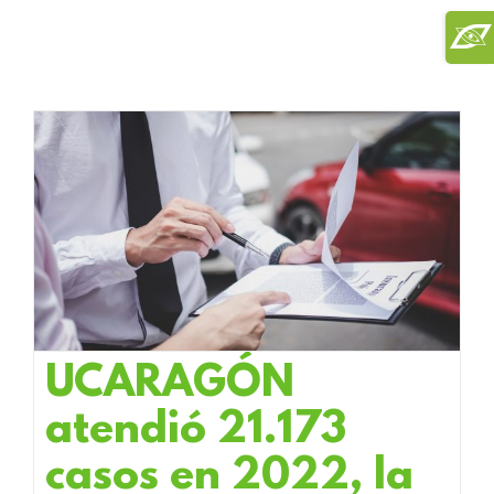
Saltar
Toggl
al
Slidi
contenido
Bar
Area
UCARAGÓN
atendió 21.173
casos en 2022, la