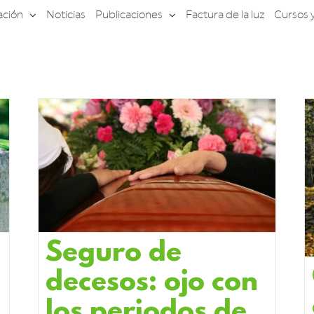
ación
Noticias
Publicaciones
Factura de la luz
Cursos 
Seguro de
decesos: ojo con
los periodos de