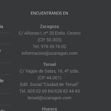
ENCUENTRANOS EN
ia
Zaragoza
C/ Alfonso I, nº 20 Entlo. Centro
(CP. 50.003)
Tel. 976 39 76 02
n
informacion@ucaragon.com
Teruel
C/ Yagüe de Salas, 16, 4º izda.
(CP. 44.001)
de
Edif. Social “Ciudad de Teruel”
Tel. 605 02 69 84/628 82 44 43
teruel@ucaragon.com
Huesca