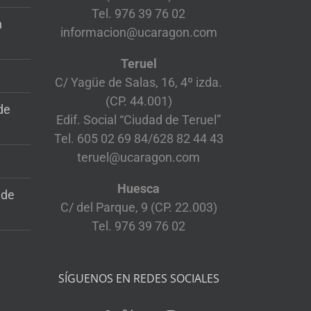
Tel. 976 39 76 02
n
informacion@ucaragon.com
Teruel
C/ Yagüe de Salas, 16, 4º izda.
(CP. 44.001)
de
Edif. Social “Ciudad de Teruel”
Tel. 605 02 69 84/628 82 44 43
teruel@ucaragon.com
Huesca
 de
C/ del Parque, 9 (CP. 22.003)
Tel. 976 39 76 02
SÍGUENOS EN REDES SOCIALES