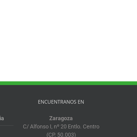
ENCUENTRANOS EN
ia
Zaragoza
C/ Alfonso I, nº 20 Entlo. Centro
(CP. 50.003)