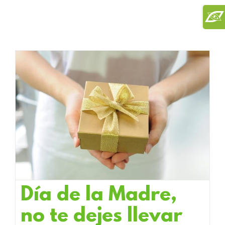
Saltar
Toggl
al
Slidi
contenido
Bar
Area
Día de la Madre,
no te dejes llevar