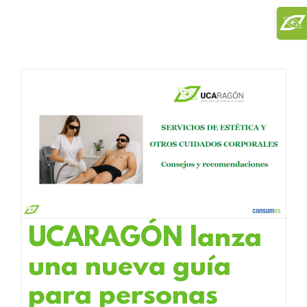
Saltar
Toggl
al
Slidi
contenido
Bar
Area
UCARAGÓN lanza
una nueva guía
para personas