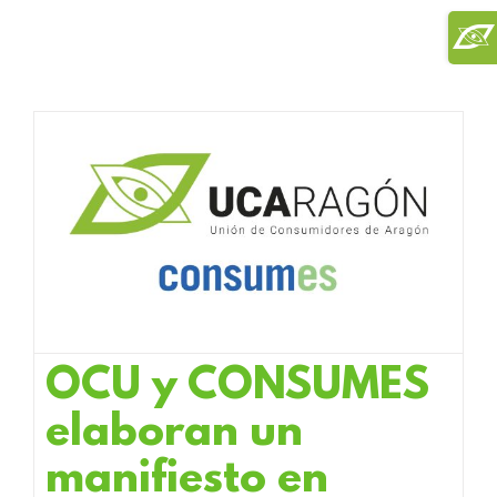
Saltar
Toggl
al
Slidi
contenido
Bar
Area
OCU y CONSUMES
elaboran un
manifiesto en