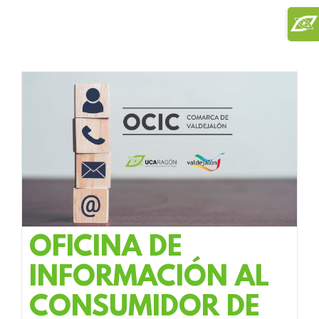
Saltar
Toggl
al
Slidi
contenido
Bar
Area
OFICINA DE
INFORMACIÓN AL
CONSUMIDOR DE