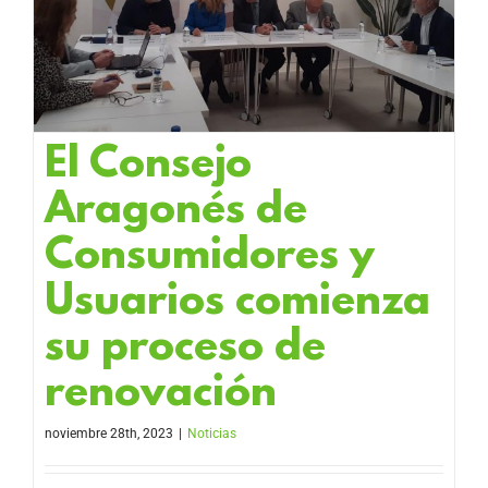
El Consejo
Aragonés de
Consumidores y
Usuarios comienza
su proceso de
renovación
noviembre 28th, 2023
|
Noticias