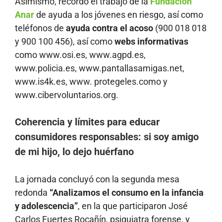
Asimismo, recordó el trabajo de la
Fundación
Anar
de ayuda a los jóvenes en riesgo, así como
teléfonos de
ayuda contra el acoso
(900 018 018
y 900 100 456), así como
webs informativas
como www.osi.es, www.agpd.es,
www.policia.es, www.pantallasamigas.net,
www.is4k.es, www. protegeles.como y
www.cibervoluntarios.org.
Coherencia y límites para educar
consumidores responsables: si soy amigo
de mi hijo, lo dejo huérfano
La jornada concluyó con la segunda mesa
redonda
“Analizamos el consumo en la infancia
y adolescencia”
, en la que participaron José
Carlos Fuertes Rocañín, psiquiatra forense, y