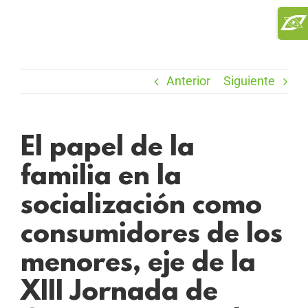
Saltar
Toggl
al
Slidi
contenido
Bar
Area
Anterior
Siguiente
El papel de la
familia en la
socialización como
consumidores de los
menores, eje de la
XIII Jornada de