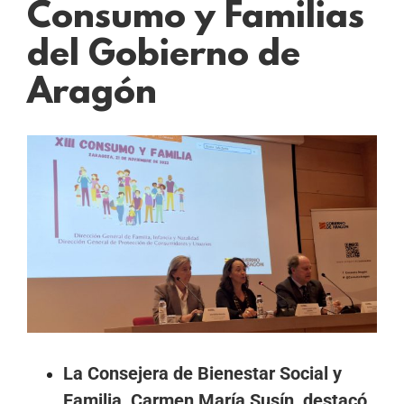
Consumo y Familias
del Gobierno de
Aragón
Ver
imagen
más
grande
La Consejera de Bienestar Social y
Familia, Carmen María Susín, destacó