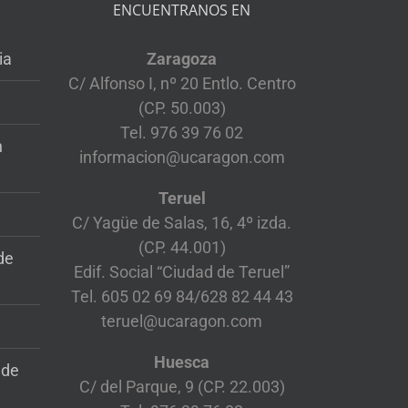
ENCUENTRANOS EN
ia
Zaragoza
C/ Alfonso I, nº 20 Entlo. Centro
(CP. 50.003)
Tel. 976 39 76 02
n
informacion@ucaragon.com
Teruel
C/ Yagüe de Salas, 16, 4º izda.
(CP. 44.001)
de
Edif. Social “Ciudad de Teruel”
Tel. 605 02 69 84/628 82 44 43
teruel@ucaragon.com
Huesca
 de
C/ del Parque, 9 (CP. 22.003)