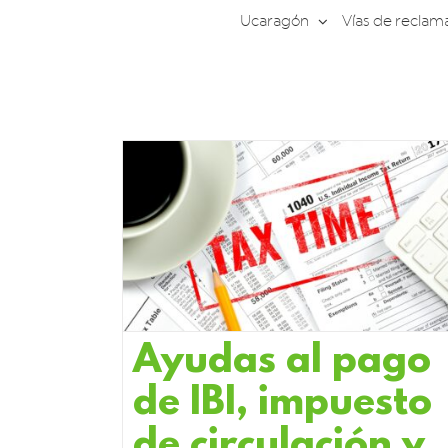
Saltar
Ucaragón
Vías de reclam
al
contenido
Ayudas al pago
de IBI, impuesto
de circulación y