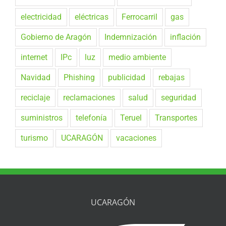
electricidad
eléctricas
Ferrocarril
gas
Gobierno de Aragón
Indemnización
inflación
internet
IPc
luz
medio ambiente
Navidad
Phishing
publicidad
rebajas
reciclaje
reclamaciones
salud
seguridad
suministros
telefonía
Teruel
Transportes
turismo
UCARAGÓN
vacaciones
UCARAGÓN