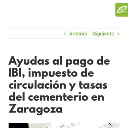
Saltar
Toggl
al
Slidi
contenido
Bar
Area
Anterior
Siguiente
Ayudas al pago de
IBI, impuesto de
circulación y tasas
del cementerio en
Zaragoza
Ver