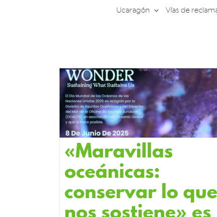
Saltar
Ucaragón
Vías de reclam
al
contenido
«Maravillas
oceánicas:
conservar lo qu
nos sostiene» es