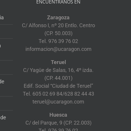
ENCUENTRANOS EN
ia
Zaragoza
C/ Alfonso I, nº 20 Entlo. Centro
(CP. 50.003)
Tel. 976 39 76 02
n
informacion@ucaragon.com
Teruel
C/ Yagüe de Salas, 16, 4º izda.
(CP. 44.001)
de
Edif. Social “Ciudad de Teruel”
Tel. 605 02 69 84/628 82 44 43
teruel@ucaragon.com
Huesca
 de
C/ del Parque, 9 (CP. 22.003)
Tel. 976 39 76 02