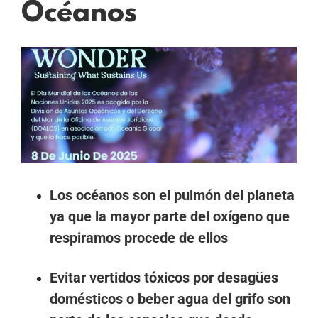
Océanos
Ver
imagen
más
grande
Los océanos son el pulmón del planeta
ya que la mayor parte del oxígeno que
respiramos procede de ellos
Evitar vertidos tóxicos por desagües
domésticos o beber agua del grifo son