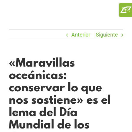
Saltar
Toggl
al
Slidi
contenido
Bar
Area
Anterior
Siguiente
«Maravillas
oceánicas:
conservar lo que
nos sostiene» es el
lema del Día
Mundial de los