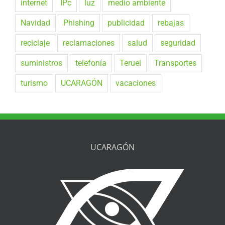
internet
IPc
luz
medio ambiente
Navidad
Phishing
publicidad
rebajas
reciclaje
reclamaciones
salud
seguridad
suministros
telefonía
Teruel
Transportes
turismo
UCARAGÓN
vacaciones
UCARAGÓN