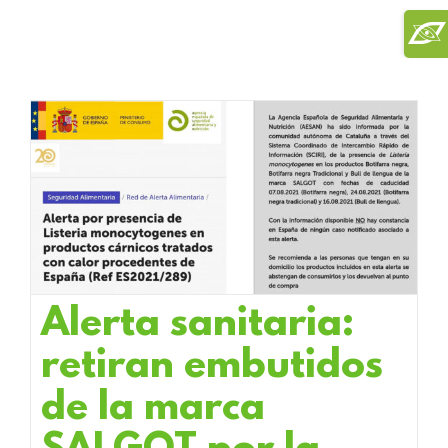
Saltar
Toggl
al
Slidi
contenido
Bar
Area
Alerta sanitaria:
retiran embutidos
de la marca