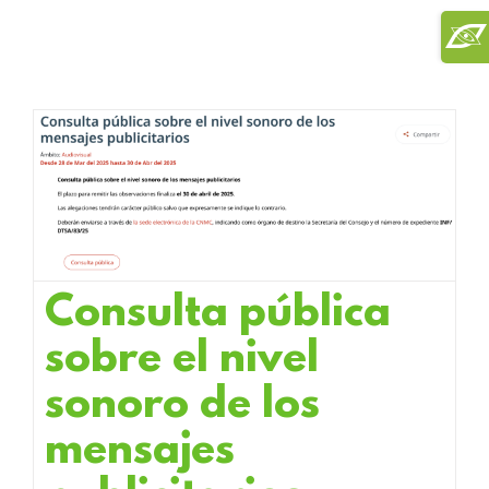
Saltar
Toggl
al
Slidi
contenido
Bar
Area
Consulta pública
sobre el nivel
sonoro de los
mensajes