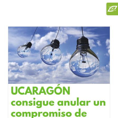
Saltar
Toggl
al
Slidi
contenido
Bar
Area
UCARAGÓN
consigue anular un
compromiso de