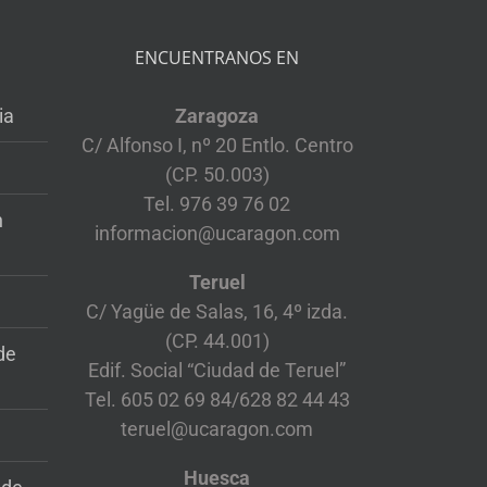
ENCUENTRANOS EN
ia
Zaragoza
C/ Alfonso I, nº 20 Entlo. Centro
(CP. 50.003)
Tel. 976 39 76 02
n
informacion@ucaragon.com
Teruel
C/ Yagüe de Salas, 16, 4º izda.
(CP. 44.001)
de
Edif. Social “Ciudad de Teruel”
Tel. 605 02 69 84/628 82 44 43
teruel@ucaragon.com
Huesca