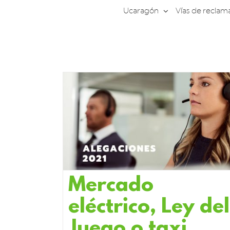
Saltar
Ucaragón
Vías de reclam
al
contenido
Mercado
eléctrico, Ley del
Juego o taxi,