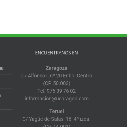
ENCUENTRANOS EN
ia
Zaragoza
C/ Alfonso I, nº 20 Entlo. Centro
(CP. 50.003)
Tel. 976 39 76 02
n
informacion@ucaragon.com
Teruel
C/ Yagüe de Salas, 16, 4º izda.
(CP. 44.001)