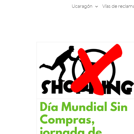
Saltar
Ucaragón
Vías de reclam
al
contenido
Día Mundial Sin
Compras,
jornada de