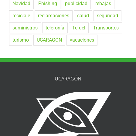
Navidad
Phishing
publicidad
rebajas
reciclaje
reclamaciones
salud
seguridad
suministros
telefonía
Teruel
Transportes
turismo
UCARAGÓN
vacaciones
UCARAGÓN