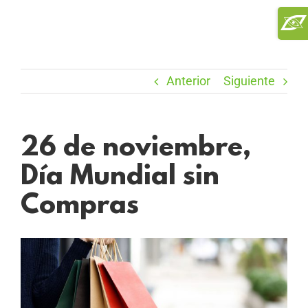
Saltar
Toggl
al
Slidi
contenido
Bar
Area
Anterior
Siguiente
26 de noviembre,
Día Mundial sin
Compras
Ver
imagen
más
grande