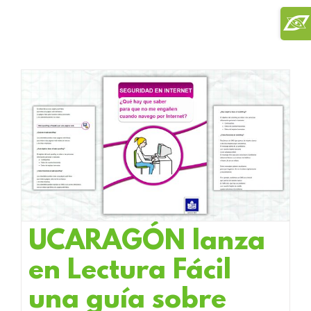
Saltar
Toggl
al
Slidi
contenido
Bar
Area
UCARAGÓN lanza
en Lectura Fácil
una guía sobre