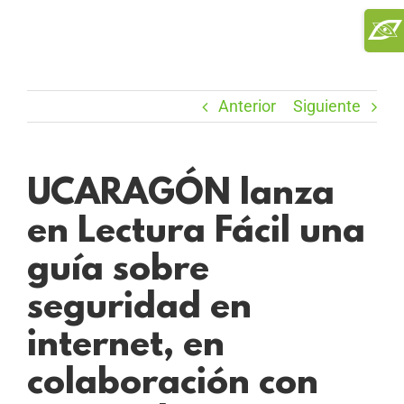
Saltar
Toggl
al
Slidi
contenido
Bar
Area
Anterior
Siguiente
UCARAGÓN lanza
en Lectura Fácil una
guía sobre
seguridad en
internet, en
colaboración con