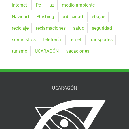
internet
IPc
luz
medio ambiente
Navidad
Phishing
publicidad
rebajas
reciclaje
reclamaciones
salud
seguridad
suministros
telefonía
Teruel
Transportes
turismo
UCARAGÓN
vacaciones
UCARAGÓN